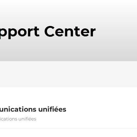
nications unifiées
cations unifiées